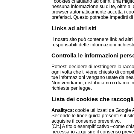
I cookies ci aiutano ad offrirti una mi
nessuna informazione su di te, oltre ai 
browser automaticamente accetta i cooki
preferisci. Questo potrebbe impedirti di 
Links ad altri siti
Il nostro sito può contenere link ad alt
responsabili delle informazioni richieste 
Controlla le informazioni pers
Potresti decidere di restringere la racc
ogni volta che ti viene chiesto di compi
tue informazioni vengano usate da ness
Non vendiamo, distribuiamo o diamo in 
richieste per legge.
Lista dei cookies che raccogl
Analitycs
: cookie utilizzati da Google An
Secondo le linee guida presenti sul sito
acquisire il consenso preventivo.
[Cit.] A titolo esemplificativo –come c
necessario acquisire il consenso preven