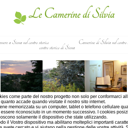
Le Camerine di Silvia
ere a Siena nel centro storico
Camerine di Silvia nel centro 
centro storico di Siena
ies come parte del nostro progetto non solo per conformarci al
quanto accade quando visitate il nostro sito internet.
ene memorizzata su un computer, tablet o telefono cellulare qua
sa essere riconosciuto in un momento successivo. I cookies posiz
oscono solamente il dispositivo che state utilizzando.
il Vostro dispositivo ma abilitano molteplici importanti caratter
 avete cercato e vi aiutano nella gestione delle vostre attività.