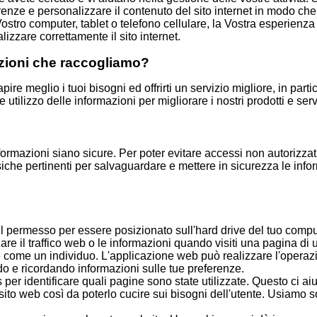
erenze e personalizzare il contenuto del sito internet in modo che
ostro computer, tablet o telefono cellulare, la Vostra esperienza
izzare correttamente il sito internet.
zioni che raccogliamo?
e meglio i tuoi bisogni ed offrirti un servizio migliore, in parti
utilizzo delle informazioni per migliorare i nostri prodotti e serv
rmazioni siano sicure. Per poter evitare accessi non autorizzat
isiche pertinenti per salvaguardare e mettere in sicurezza le inf
l permesso per essere posizionato sull'hard drive del tuo compute
re il traffico web o le informazioni quando visiti una pagina di 
e come un individuo. L'applicazione web può realizzare l'operazi
do e ricordando informazioni sulle tue preferenze.
s per identificare quali pagine sono state utilizzate. Questo ci aiuta
sito web così da poterlo cucire sui bisogni dell'utente. Usiamo so