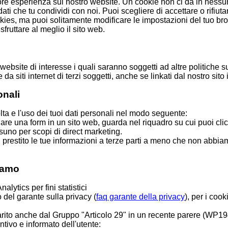
gliore esperienza sul nostro website. Un cookie non ci dà in ne
dati che tu condividi con noi. Puoi scegliere di accettare o rifiut
es, ma puoi solitamente modificare le impostazioni del tuo brows
sfruttare al meglio il sito web.
ri website di interesse i quali saranno soggetti ad altre politic
da siti internet di terzi soggetti, anche se linkati dal nostro sito 
onali
olta e l'uso dei tuoi dati personali nel modo seguente:
lare una form in un sito web, guarda nel riquadro su cui puoi cli
uno per scopi di direct marketing.
prestito le tue informazioni a terze parti a meno che non abbia
iamo
alytics per fini statistici
 del garante sulla privacy (
faq garante della privacy
), per i coo
hiarito anche dal Gruppo "Articolo 29" in un recente parere (WP1
tivo e informato dell'utente: